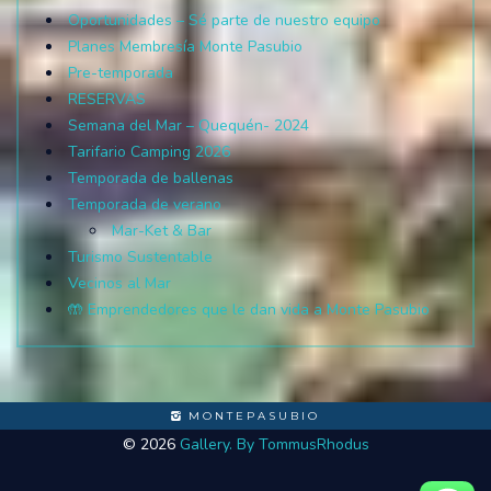
Oportunidades – Sé parte de nuestro equipo
Planes Membresía Monte Pasubio
Pre-temporada
RESERVAS
Semana del Mar – Quequén- 2024
Tarifario Camping 2026
Temporada de ballenas
Temporada de verano
Mar-Ket & Bar
Turismo Sustentable
Vecinos al Mar
🤲 Emprendedores que le dan vida a Monte Pasubio
MONTEPASUBIO
© 2026
Gallery. By TommusRhodus