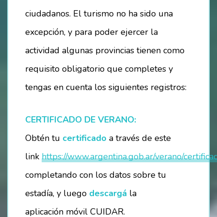
ciudadanos. El turismo no ha sido una
OPORTUNIDADES
excepción, y para poder ejercer la
actividad algunas provincias tienen como
SÉ PARTE DE NUESTRO EQUIPO
requisito obligatorio que completes y
VACANTES DISPONIBLES
tengas en cuenta los siguientes registros:
CONTACTO / RESERVAS:
CERTIFICADO DE VERANO:
INSTITUCIONES EDUCATIVAS
Obtén tu
certificado
a través de este
link
https://www.argentina.gob.ar/verano/certifica
completando con los datos sobre tu
estadía, y luego
descargá
la
aplicación móvil CUIDAR.