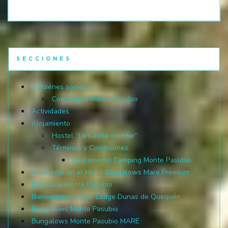
SECCIONES
¿ Quiénes somos ?
Comunidad Monte Pasubio
Actividades
Alojamiento
Hostel “La Casita del Mar”
Términos y Condiciones
Reglamento Camping Monte Pasubio
Amanecer en el Mar – Bungalows Mare Premium
Balneario Monte Pasubio
Bienvenidos al Eco-Lodge Dunas de Quequén
Bungalows Monte Pasubio
Bungalows Monte Pasubio MARE