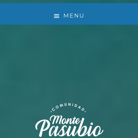
MENU
¿ QUIÉNES SOMOS ?
🤲 EMPRENDEDORES QUE LE DAN VIDA A MONTE
PASUBIO
EXPERIENCIA
ACTIVIDADES
TURISMO SUSTENTABLE