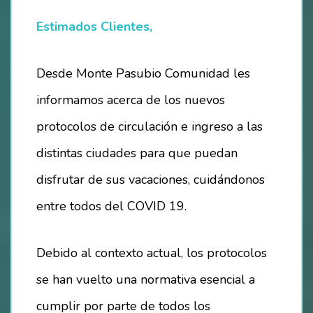
Estimados Clientes,
HOSTEL – LA CASITA DEL MAR
CAMPING
Desde Monte Pasubio Comunidad les
informamos acerca de los nuevos
ESTACIONAMIENTO
protocolos de circulación e ingreso a las
TÉRMINOS Y CONDICIONES
distintas ciudades para que puedan
BALNEARIO
disfrutar de sus vacaciones, cuidándonos
entre todos del COVID 19.
EVENTOS
FESTIVAL SEMANA DEL MAR – 2024
Debido al contexto actual, los protocolos
se han vuelto una normativa esencial a
OTROS EVENTOS
cumplir por parte de todos los
NOTICIAS