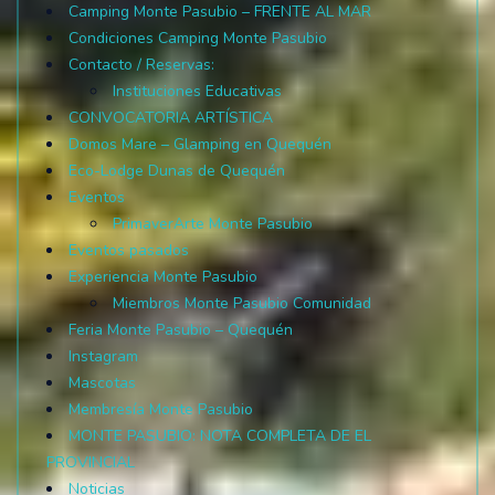
Camping Monte Pasubio – FRENTE AL MAR
Condiciones Camping Monte Pasubio
Contacto / Reservas:
Instituciones Educativas
CONVOCATORIA ARTÍSTICA
Domos Mare – Glamping en Quequén
Eco-Lodge Dunas de Quequén
Eventos
PrimaverArte Monte Pasubio
Eventos pasados
Experiencia Monte Pasubio
Miembros Monte Pasubio Comunidad
Feria Monte Pasubio – Quequén
Instagram
Mascotas
Membresía Monte Pasubio
MONTE PASUBIO: NOTA COMPLETA DE EL
PROVINCIAL
Noticias