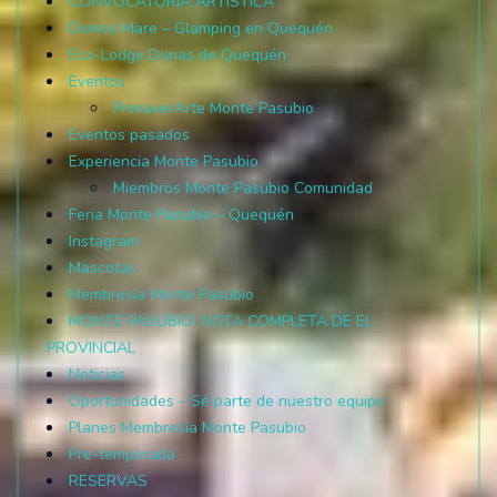
CONVOCATORIA ARTÍSTICA
Domos Mare – Glamping en Quequén
Eco-Lodge Dunas de Quequén
Eventos
PrimaverArte Monte Pasubio
Eventos pasados
Experiencia Monte Pasubio
Miembros Monte Pasubio Comunidad
Feria Monte Pasubio – Quequén
Instagram
Mascotas
Membresía Monte Pasubio
MONTE PASUBIO: NOTA COMPLETA DE EL
PROVINCIAL
Noticias
Oportunidades – Sé parte de nuestro equipo
Planes Membresía Monte Pasubio
Pre-temporada
RESERVAS