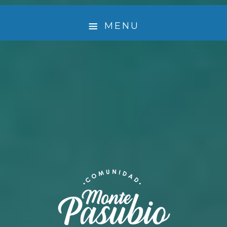
MENU
¿ QUIÉNES SOMOS ?
🤲 EMPRENDEDORES QUE LE DAN VIDA A MONTE
PASUBIO
EXPERIENCIA
ACTIVIDADES
TURISMO SUSTENTABLE