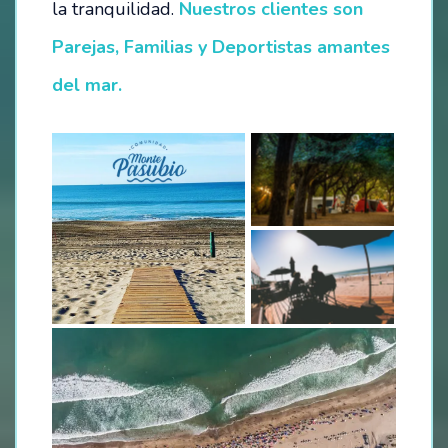
la tranquilidad.
Nuestros clientes son
Parejas, Familias y Deportistas amantes
OPORTUNIDADES
del mar.
SÉ PARTE DE NUESTRO EQUIPO
VACANTES DISPONIBLES
CONTACTO / RESERVAS:
INSTITUCIONES EDUCATIVAS