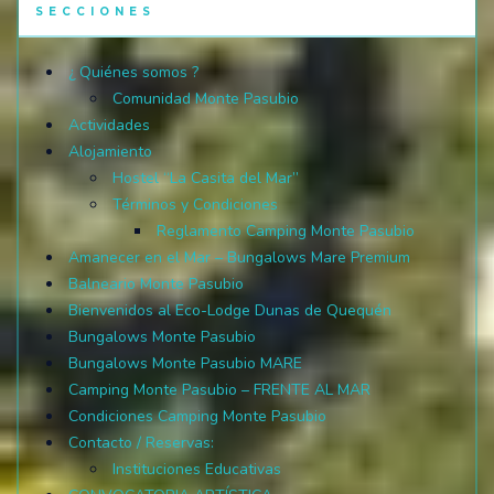
SECCIONES
¿ Quiénes somos ?
Comunidad Monte Pasubio
Actividades
Alojamiento
Hostel “La Casita del Mar”
Términos y Condiciones
Reglamento Camping Monte Pasubio
Amanecer en el Mar – Bungalows Mare Premium
Balneario Monte Pasubio
Bienvenidos al Eco-Lodge Dunas de Quequén
Bungalows Monte Pasubio
Bungalows Monte Pasubio MARE
Camping Monte Pasubio – FRENTE AL MAR
Condiciones Camping Monte Pasubio
Contacto / Reservas:
Instituciones Educativas