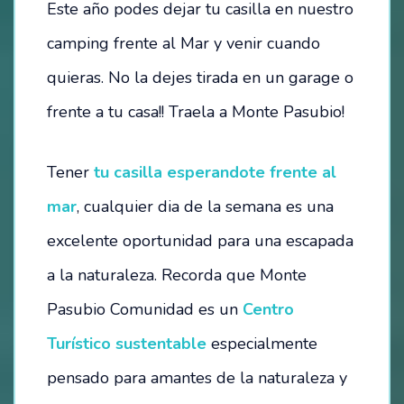
Este año podes dejar tu casilla en nuestro
camping frente al Mar y venir cuando
HOSTEL – LA CASITA DEL MAR
quieras. No la dejes tirada en un garage o
CAMPING
frente a tu casa!! Traela a Monte Pasubio!
ESTACIONAMIENTO
Tener
tu casilla esperandote frente al
TÉRMINOS Y CONDICIONES
mar
, cualquier dia de la semana es una
BALNEARIO
excelente oportunidad para una escapada
EVENTOS
a la naturaleza. Recorda que Monte
Pasubio Comunidad es un
Centro
FESTIVAL SEMANA DEL MAR – 2024
Turístico sustentable
especialmente
OTROS EVENTOS
pensado para amantes de la naturaleza y
NOTICIAS