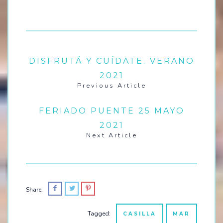
busca la conexion con
la naturaleza, la vida
saludable y
espiritual. Con oferta
de alojamiento en
camping, Hostel y
DISFRUTÁ Y CUÍDATE. VERANO
Bungalows frente al
mar e integrado por la
2021
nueva Peatonal de
Previous Article
Quequén con
espacios…
FERIADO PUENTE 25 MAYO
2021
Next Article
Share:
Tagged:
CASILLA
MAR