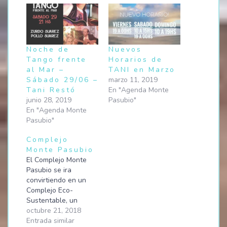
Noche de
Nuevos
Tango frente
Horarios de
al Mar –
TANI en Marzo
Sábado 29/06 –
marzo 11, 2019
Tani Restó
En "Agenda Monte
junio 28, 2019
Pasubio"
En "Agenda Monte
Pasubio"
Complejo
Monte Pasubio
El Complejo Monte
Pasubio se ira
convirtiendo en un
Complejo Eco-
Sustentable, un
espacio para disfrutar
octubre 21, 2018
todo el año donde se
Entrada similar