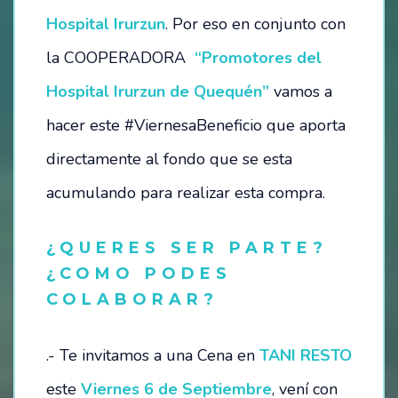
Hospital Irurzun
. Por eso en conjunto con
OPORTUNIDADES
la COOPERADORA
“Promotores del
Hospital Irurzun de Quequén”
vamos a
SÉ PARTE DE NUESTRO EQUIPO
hacer este #ViernesaBeneficio que aporta
VACANTES DISPONIBLES
directamente al fondo que se esta
CONTACTO / RESERVAS:
acumulando para realizar esta compra.
INSTITUCIONES EDUCATIVAS
¿QUERES SER PARTE?
¿COMO PODES
COLABORAR?
.- Te invitamos a una Cena en
TANI RESTO
este
Viernes 6 de Septiembre
, vení con