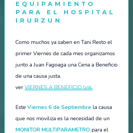
EQUIPAMIENTO
PARA EL HOSPITAL
HOSTEL – LA CASITA DEL MAR
IRURZUN
CAMPING
Como muchos ya saben en Tani Resto el
ESTACIONAMIENTO
primer Viernes de cada mes organizamos
TÉRMINOS Y CONDICIONES
junto a Juan Fagoaga una Cena a Beneficio
BALNEARIO
de una causa justa.
ver
VIERNES A BENEFICIO link.
EVENTOS
FESTIVAL SEMANA DEL MAR – 2024
Este
Viernes 6 de Septiembre
la causa
que nos moviliza es la necesidad de un
OTROS EVENTOS
MONITOR MULTIPARAMETRO
para el
NOTICIAS