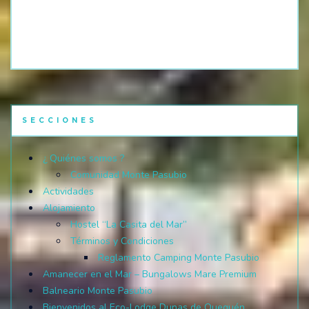
SECCIONES
¿ Quiénes somos ?
Comunidad Monte Pasubio
Actividades
Alojamiento
Hostel “La Casita del Mar”
Términos y Condiciones
Reglamento Camping Monte Pasubio
Amanecer en el Mar – Bungalows Mare Premium
Balneario Monte Pasubio
Bienvenidos al Eco-Lodge Dunas de Quequén