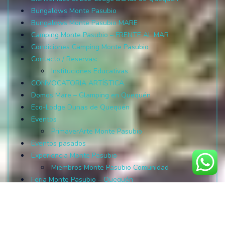
Bungalows Monte Pasubio
Bungalows Monte Pasubio MARE
Camping Monte Pasubio – FRENTE AL MAR
Condiciones Camping Monte Pasubio
Contacto / Reservas:
Instituciones Educativas
CONVOCATORIA ARTÍSTICA
Domos Mare – Glamping en Quequén
Eco-Lodge Dunas de Quequén
Eventos
PrimaverArte Monte Pasubio
Eventos pasados
Experiencia Monte Pasubio
Miembros Monte Pasubio Comunidad
Feria Monte Pasubio – Quequén
Instagram
Mascotas
Membresía Monte Pasubio