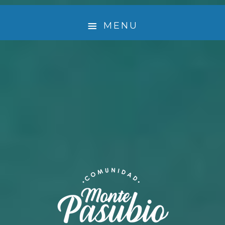
MENU
¿ QUIÉNES SOMOS ?
🤲 EMPRENDEDORES QUE LE DAN VIDA A MONTE
PASUBIO
EXPERIENCIA
ACTIVIDADES
TURISMO SUSTENTABLE