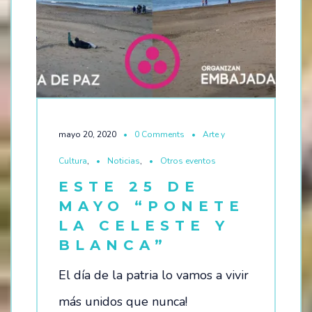
mayo 20, 2020
0 Comments
Arte y
Cultura
,
Noticias
,
Otros eventos
ESTE 25 DE
MAYO “PONETE
LA CELESTE Y
BLANCA”
El día de la patria lo vamos a vivir
más unidos que nunca!