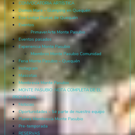
CONVOCATORIA ARTÍSTICA
Domos Mare – Glamping en Quequén
Eco-Lodge Dunas de Quequén
Eventos
PrimaverArte Monte Pasubio
Eventos pasados
Experiencia Monte Pasubio
Miembros Monte Pasubio Comunidad
Feria Monte Pasubio – Quequén
Instagram
Mascotas
Membresía Monte Pasubio
MONTE PASUBIO: NOTA COMPLETA DE EL
PROVINCIAL
Noticias
Oportunidades – Sé parte de nuestro equipo
Planes Membresía Monte Pasubio
Pre-temporada
RESERVAS