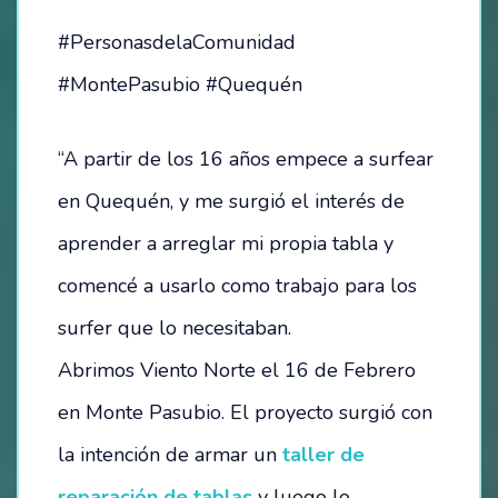
#PersonasdelaComunidad
HOSTEL – LA CASITA DEL MAR
#MontePasubio #Quequén
CAMPING
“A partir de los 16 años empece a surfear
ESTACIONAMIENTO
en Quequén, y me surgió el interés de
TÉRMINOS Y CONDICIONES
aprender a arreglar mi propia tabla y
BALNEARIO
comencé a usarlo como trabajo para los
surfer que lo necesitaban.
EVENTOS
Abrimos Viento Norte el 16 de Febrero
FESTIVAL SEMANA DEL MAR – 2024
en Monte Pasubio. El proyecto surgió con
OTROS EVENTOS
la intención de armar un
taller de
reparación de tablas
y luego lo
NOTICIAS