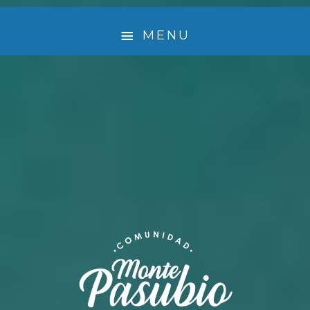
MENU
¿ QUIÉNES SOMOS ?
🤲 EMPRENDEDORES QUE LE DAN VIDA A MONTE
PASUBIO
EXPERIENCIA
ACTIVIDADES
TURISMO SUSTENTABLE