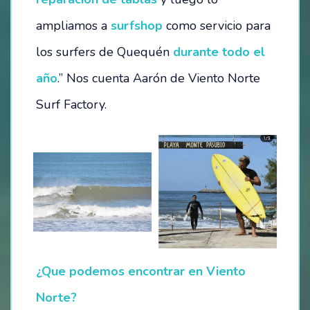
ampliamos a
surfshop
como servicio para
OPORTUNIDADES
los surfers de Quequén
durante todo el
SÉ PARTE DE NUESTRO EQUIPO
año
.” Nos cuenta Aarón de Viento Norte
Surf Factory.
VACANTES DISPONIBLES
CONTACTO / RESERVAS:
INSTITUCIONES EDUCATIVAS
¿Que podemos encontrar en Viento
Norte?