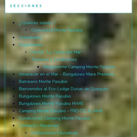
SECCIONES
¿ Quiénes somos ?
Comunidad Monte Pasubio
Actividades
Alojamiento
Hostel “La Casita del Mar”
Términos y Condiciones
Reglamento Camping Monte Pasubio
Amanecer en el Mar – Bungalows Mare Premium
Balneario Monte Pasubio
Bienvenidos al Eco-Lodge Dunas de Quequén
Bungalows Monte Pasubio
Bungalows Monte Pasubio MARE
Camping Monte Pasubio – FRENTE AL MAR
Condiciones Camping Monte Pasubio
Contacto / Reservas:
Instituciones Educativas