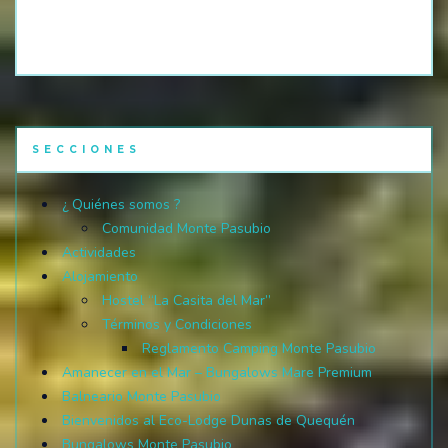
SECCIONES
¿ Quiénes somos ?
Comunidad Monte Pasubio
Actividades
Alojamiento
Hostel “La Casita del Mar”
Términos y Condiciones
Reglamento Camping Monte Pasubio
Amanecer en el Mar – Bungalows Mare Premium
Balneario Monte Pasubio
Bienvenidos al Eco-Lodge Dunas de Quequén
Bungalows Monte Pasubio