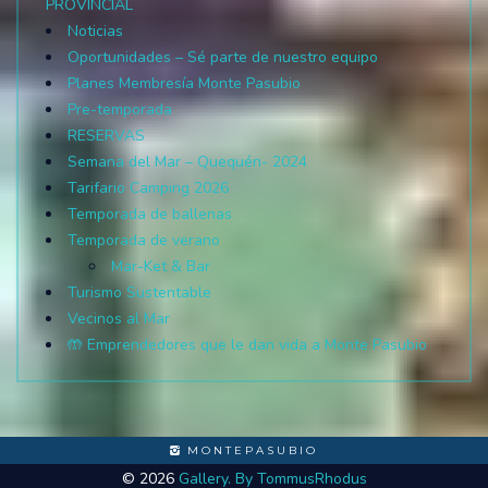
PROVINCIAL
Noticias
Oportunidades – Sé parte de nuestro equipo
Planes Membresía Monte Pasubio
Pre-temporada
RESERVAS
Semana del Mar – Quequén- 2024
Tarifario Camping 2026
Temporada de ballenas
Temporada de verano
Mar-Ket & Bar
Turismo Sustentable
Vecinos al Mar
🤲 Emprendedores que le dan vida a Monte Pasubio
MONTEPASUBIO
© 2026
Gallery. By TommusRhodus