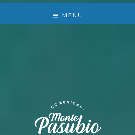
MENU
¿ QUIÉNES SOMOS ?
🤲 EMPRENDEDORES QUE LE DAN VIDA A MONTE
PASUBIO
EXPERIENCIA
ACTIVIDADES
TURISMO SUSTENTABLE