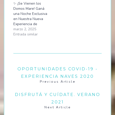
✨ ¡Se Vienen los
Domos Mare! Ganá
una Noche Exclusiva
en Nuestra Nueva
Experiencia de
Alojamiento ✨ 🌊 En
marzo 2, 2025
Monte Pasubio
Entrada similar
estamos a punto de
inaugurar un nuevo
concepto de
alojamiento: los
Domos Mare, una
experiencia única
OPORTUNIDADES COVID-19 -
para quienes buscan
desconectarse y
EXPERIENCIA NAVES 2020
disfrutar de la
Previous Article
naturaleza con el
máximo confort.…
DISFRUTÁ Y CUÍDATE. VERANO
2021
Next Article