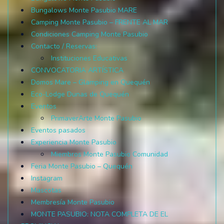
Bungalows Monte Pasubio MARE
Camping Monte Pasubio – FRENTE AL MAR
Condiciones Camping Monte Pasubio
Contacto / Reservas:
Instituciones Educativas
CONVOCATORIA ARTÍSTICA
Domos Mare – Glamping en Quequén
Eco-Lodge Dunas de Quequén
Eventos
PrimaverArte Monte Pasubio
Eventos pasados
Experiencia Monte Pasubio
Miembros Monte Pasubio Comunidad
Feria Monte Pasubio – Quequén
Instagram
Mascotas
Membresía Monte Pasubio
MONTE PASUBIO: NOTA COMPLETA DE EL