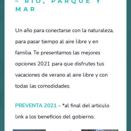
– RÍO, PARQUE Y
MAR
HOSTEL – LA CASITA DEL MAR
CAMPING
Un año para conectarse con la naturaleza,
para pasar tiempo al aire libre y en
ESTACIONAMIENTO
familia. Te presentamos las mejores
TÉRMINOS Y CONDICIONES
opciones 2021 para que disfrutes tus
BALNEARIO
vacaciones de verano al aire libre y con
todas las comodidades.
EVENTOS
FESTIVAL SEMANA DEL MAR – 2024
PREVENTA 2021 –
*al final del articulo
link a los beneficios del gobierno.
OTROS EVENTOS
NOTICIAS