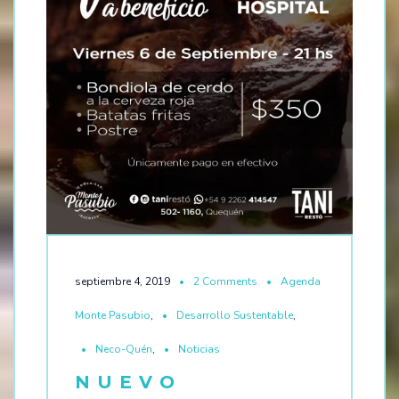
septiembre 4, 2019
2 Comments
Agenda
Monte Pasubio
,
Desarrollo Sustentable
,
Neco-Quén
,
Noticias
NUEVO