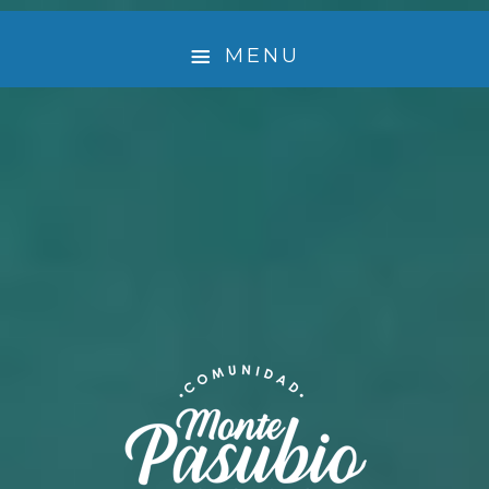
MENU
¿ QUIÉNES SOMOS ?
🤲 EMPRENDEDORES QUE LE DAN VIDA A MONTE
PASUBIO
EXPERIENCIA
ACTIVIDADES
TURISMO SUSTENTABLE