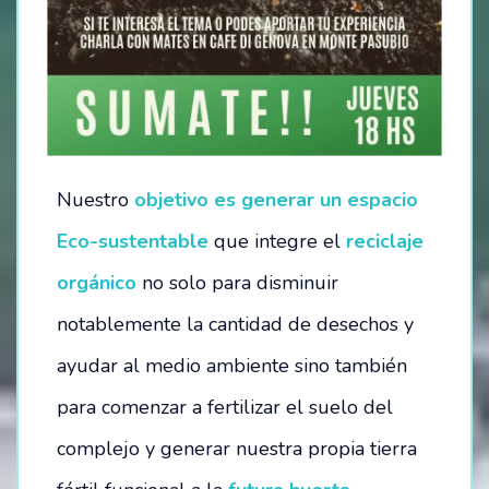
OPORTUNIDADES
SÉ PARTE DE NUESTRO EQUIPO
VACANTES DISPONIBLES
Nuestro
objetivo es generar un espacio
CONTACTO / RESERVAS:
Eco-sustentable
que integre el
reciclaje
INSTITUCIONES EDUCATIVAS
orgánico
no solo para disminuir
notablemente la cantidad de desechos y
ayudar al medio ambiente sino también
para comenzar a fertilizar el suelo del
complejo y generar nuestra propia tierra