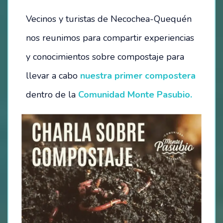
Vecinos y turistas de Necochea-Quequén
HOSTEL – LA CASITA DEL MAR
nos reunimos para compartir experiencias
CAMPING
y conocimientos sobre compostaje para
ESTACIONAMIENTO
llevar a cabo
nuestra primer compostera
dentro de la
Comunidad Monte Pasubio.
TÉRMINOS Y CONDICIONES
BALNEARIO
EVENTOS
FESTIVAL SEMANA DEL MAR – 2024
OTROS EVENTOS
NOTICIAS