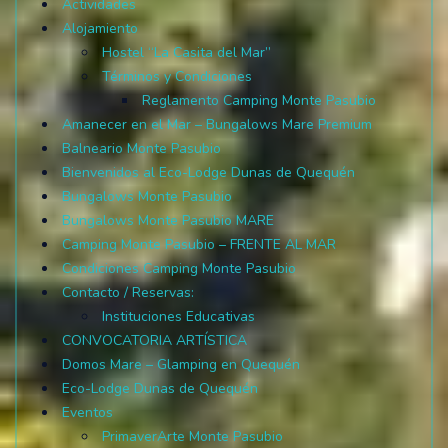
Actividades
Alojamiento
Hostel “La Casita del Mar”
Términos y Condiciones
Reglamento Camping Monte Pasubio
Amanecer en el Mar – Bungalows Mare Premium
Balneario Monte Pasubio
Bienvenidos al Eco-Lodge Dunas de Quequén
Bungalows Monte Pasubio
Bungalows Monte Pasubio MARE
Camping Monte Pasubio – FRENTE AL MAR
Condiciones Camping Monte Pasubio
Contacto / Reservas:
Instituciones Educativas
CONVOCATORIA ARTÍSTICA
Domos Mare – Glamping en Quequén
Eco-Lodge Dunas de Quequén
Eventos
PrimaverArte Monte Pasubio