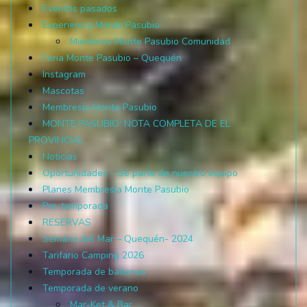
Eventos pasados
Experiencia Monte Pasubio
Miembros Monte Pasubio Comunidad
Feria Monte Pasubio – Quequén
Instagram
Mascotas
Membresía Monte Pasubio
MONTE PASUBIO: NOTA COMPLETA DE EL
PROVINCIAL
Noticias
Oportunidades – Sé parte de nuestro equipo
Planes Membresía Monte Pasubio
Pre-temporada
RESERVAS
Semana del Mar – Quequén- 2024
Tarifario Camping 2026
Temporada de ballenas
Temporada de verano
Mar-Ket & Bar