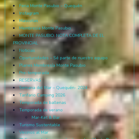
Feria Monte Pasubio – Quequén
Instagram
Mascotas
Membresía Monte Pasubio
MONTE PASUBIO: NOTA COMPLETA DE EL
PROVINCIAL
Noticias
Oportunidades – Sé parte de nuestro equipo
Planes Membresía Monte Pasubio
Pre-temporada
RESERVAS
Semana del Mar – Quequén- 2024
Tarifario Camping 2026
Temporada de ballenas
Temporada de verano
Mar-Ket & Bar
Turismo Sustentable
Vecinos al Mar