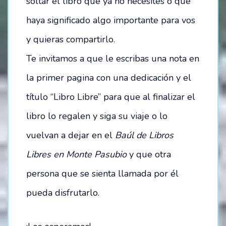
soltar el libro que ya no necesites o que
haya significado algo importante para vos
OPORTUNIDADES
y quieras compartirlo.
SÉ PARTE DE NUESTRO EQUIPO
Te invitamos a que le escribas una nota en
VACANTES DISPONIBLES
la primer pagina con una dedicación y el
título “Libro Libre” para que al finalizar el
CONTACTO / RESERVAS:
libro lo regalen y siga su viaje o lo
INSTITUCIONES EDUCATIVAS
vuelvan a dejar en el
Baúl de Libros
Libres en Monte Pasubio
y que otra
persona que se sienta llamada por él
pueda disfrutarlo.