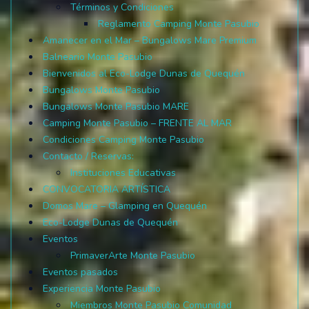
Términos y Condiciones
Reglamento Camping Monte Pasubio
Amanecer en el Mar – Bungalows Mare Premium
Balneario Monte Pasubio
Bienvenidos al Eco-Lodge Dunas de Quequén
Bungalows Monte Pasubio
Bungalows Monte Pasubio MARE
Camping Monte Pasubio – FRENTE AL MAR
Condiciones Camping Monte Pasubio
Contacto / Reservas:
Instituciones Educativas
CONVOCATORIA ARTÍSTICA
Domos Mare – Glamping en Quequén
Eco-Lodge Dunas de Quequén
Eventos
PrimaverArte Monte Pasubio
Eventos pasados
Experiencia Monte Pasubio
Miembros Monte Pasubio Comunidad