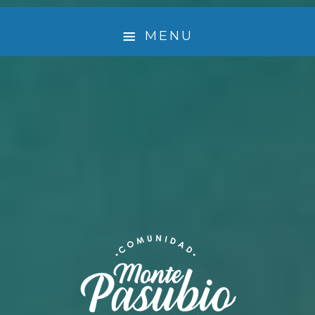
MENU
¿ QUIÉNES SOMOS ?
🤲 EMPRENDEDORES QUE LE DAN VIDA A MONTE
PASUBIO
EXPERIENCIA
ACTIVIDADES
TURISMO SUSTENTABLE