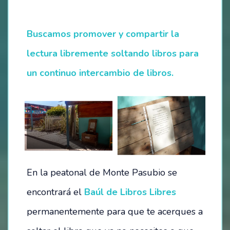
HOSTEL – LA CASITA DEL MAR
Buscamos promover y compartir la
CAMPING
lectura libremente soltando libros para
un continuo intercambio de libros.
ESTACIONAMIENTO
TÉRMINOS Y CONDICIONES
BALNEARIO
EVENTOS
En la peatonal de Monte Pasubio se
FESTIVAL SEMANA DEL MAR – 2024
encontrará el
Baúl de Libros Libres
OTROS EVENTOS
permanentemente para que te acerques a
NOTICIAS