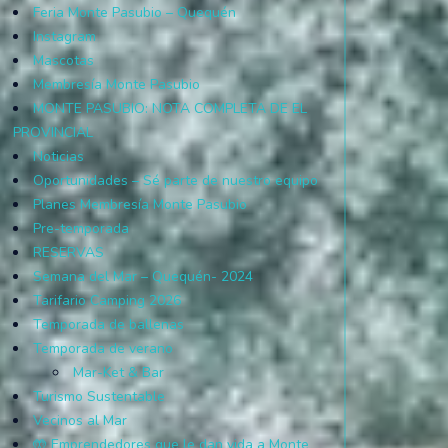
Feria Monte Pasubio – Quequén
Instagram
Mascotas
Membresía Monte Pasubio
MONTE PASUBIO: NOTA COMPLETA DE EL
PROVINCIAL
Noticias
Oportunidades – Sé parte de nuestro equipo
Planes Membresía Monte Pasubio
Pre-temporada
RESERVAS
Semana del Mar – Quequén- 2024
Tarifario Camping 2026
Temporada de ballenas
Temporada de verano
Mar-Ket & Bar
Turismo Sustentable
Vecinos al Mar
🤲 Emprendedores que le dan vida a Monte