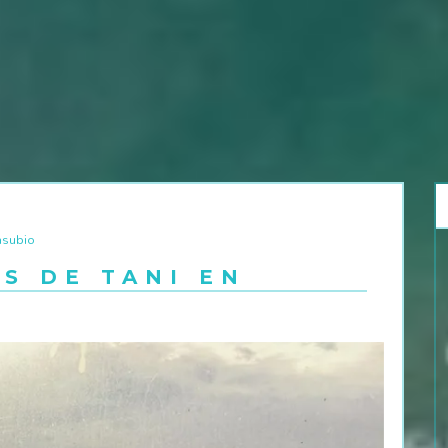
asubio
S DE TANI EN