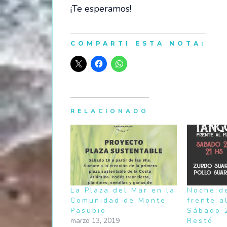
¡Te esperamos!
COMPARTI ESTA NOTA:
RELACIONADO
La Plaza del Mar en la
Noche d
Comunidad de Monte
frente a
Pasubio
Sábado 2
marzo 13, 2019
Restó