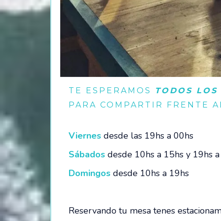
TE ESPERAMOS
TODOS LOS
PARA COMPARTIR FRENTE A
Viernes
desde las 19hs a 00hs
Sábados
desde 10hs a 15hs y 19hs a
Domingos
desde 10hs a 19hs
Reservando tu mesa tenes estacionami