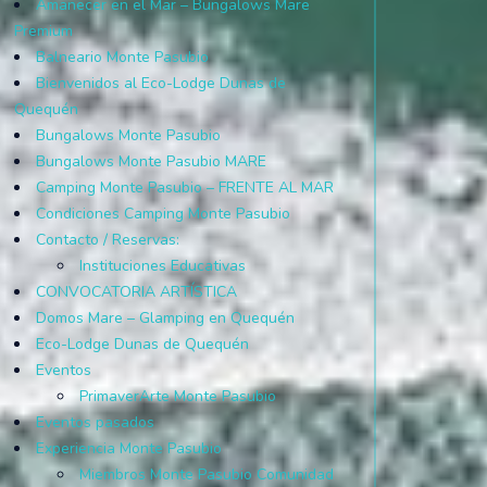
Amanecer en el Mar – Bungalows Mare
Premium
Balneario Monte Pasubio
Bienvenidos al Eco-Lodge Dunas de
Quequén
Bungalows Monte Pasubio
Bungalows Monte Pasubio MARE
Camping Monte Pasubio – FRENTE AL MAR
Condiciones Camping Monte Pasubio
Contacto / Reservas:
Instituciones Educativas
CONVOCATORIA ARTÍSTICA
Domos Mare – Glamping en Quequén
Eco-Lodge Dunas de Quequén
Eventos
PrimaverArte Monte Pasubio
Eventos pasados
Experiencia Monte Pasubio
Miembros Monte Pasubio Comunidad