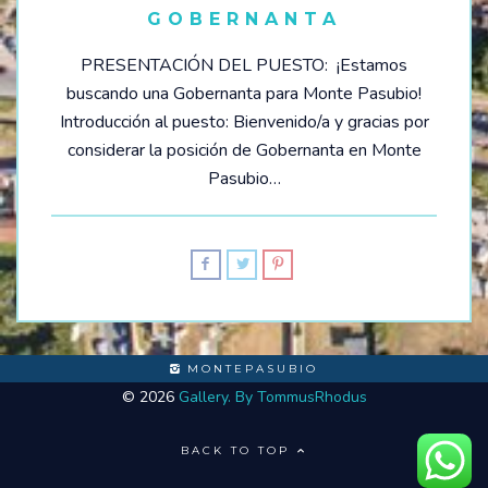
GOBERNANTA
HOSTEL – LA CASITA DEL MAR
PRESENTACIÓN DEL PUESTO: ¡Estamos
buscando una Gobernanta para Monte Pasubio!
CAMPING
Introducción al puesto: Bienvenido/a y gracias por
considerar la posición de Gobernanta en Monte
ESTACIONAMIENTO
Pasubio…
TÉRMINOS Y CONDICIONES
BALNEARIO
EVENTOS
MONTEPASUBIO
FESTIVAL SEMANA DEL MAR – 2024
© 2026
Gallery. By TommusRhodus
OTROS EVENTOS
BACK TO TOP
NOTICIAS