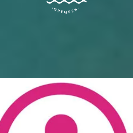
TEMPORADA DE VERANO
PRE-TEMPORADA
TEMPORADA DE BALLENAS
FERIA
ALOJAMIENTO
→ RESERVAR AHORA
BUNGALOWS MARE PREMIUM
DOMOS MARE – GLAMPING
ECO-LODGE DUNAS DE QQN
BUNGALOWS TERRA