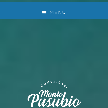
MENU
¿ QUIÉNES SOMOS ?
🤲 EMPRENDEDORES QUE LE DAN VIDA A MONTE
PASUBIO
EXPERIENCIA
ACTIVIDADES
TURISMO SUSTENTABLE