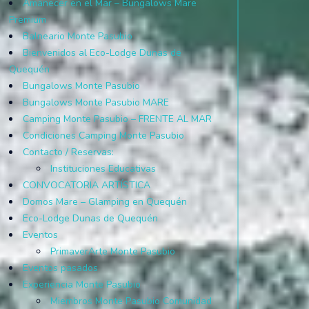
Amanecer en el Mar – Bungalows Mare
Premium
Balneario Monte Pasubio
Bienvenidos al Eco-Lodge Dunas de
Quequén
Bungalows Monte Pasubio
Bungalows Monte Pasubio MARE
Camping Monte Pasubio – FRENTE AL MAR
Condiciones Camping Monte Pasubio
Contacto / Reservas:
Instituciones Educativas
CONVOCATORIA ARTÍSTICA
Domos Mare – Glamping en Quequén
Eco-Lodge Dunas de Quequén
Eventos
PrimaverArte Monte Pasubio
Eventos pasados
Experiencia Monte Pasubio
Miembros Monte Pasubio Comunidad