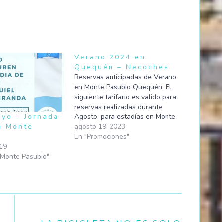
Verano 2024 en
Quequén – Necochea.
Reservas anticipadas de Verano
en Monte Pasubio Quequén. El
siguiente tarifario es valido para
reservas realizadas durante
yo – Jornada
Agosto, para estadías en Monte
n Monte
Pasubio Comunidad durante las
agosto 19, 2023
fechas que van del 1ro de
En "Promociones"
19
Diciembre 2023 al 31 de Marzo
Monte Pasubio"
2024.-
http://montepasubio.com/wp-
content/uploads/2023/08/Tarifario-
Temporada-2024.pdf Referencia
Valor dolar blue compra ambito
financiero:
https://www.ambito.com/contenidos/dolar.html