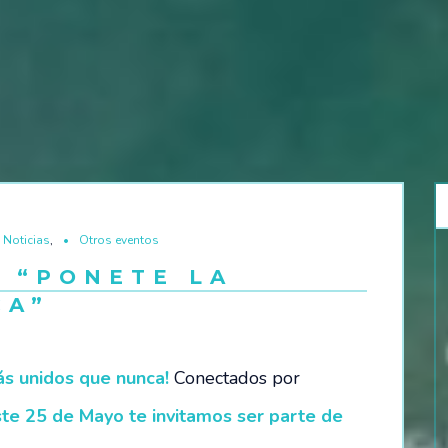
Noticias
,
Otros eventos
O “PONETE LA
CA”
más unidos que nunca!
Conectados por
ste 25 de Mayo te invitamos ser parte de