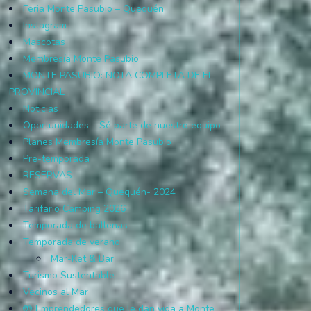
Feria Monte Pasubio – Quequén
Instagram
Mascotas
Membresía Monte Pasubio
MONTE PASUBIO: NOTA COMPLETA DE EL
PROVINCIAL
Noticias
Oportunidades – Sé parte de nuestro equipo
Planes Membresía Monte Pasubio
Pre-temporada
RESERVAS
Semana del Mar – Quequén- 2024
Tarifario Camping 2026
Temporada de ballenas
Temporada de verano
Mar-Ket & Bar
Turismo Sustentable
Vecinos al Mar
🤲 Emprendedores que le dan vida a Monte